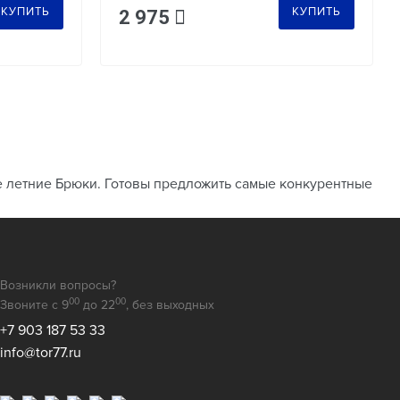
КУПИТЬ
КУПИТЬ
2 975
е летние Брюки. Готовы предложить самые конкурентные
Возникли вопросы?
00
00
Звоните с 9
до 22
, без выходных
+7 903 187 53 33
info@tor77.ru