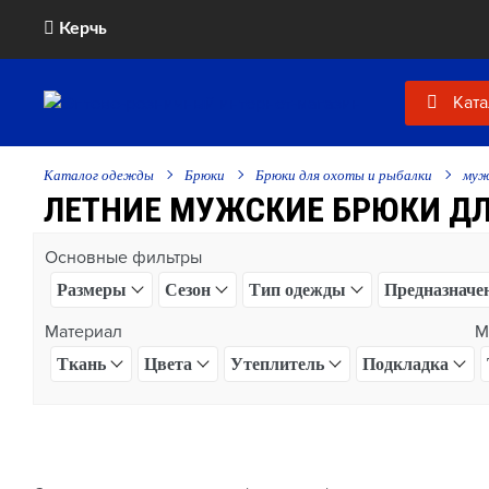
Керчь
Ката
Каталог одежды
Брюки
Брюки для охоты и рыбалки
муж
ЛЕТНИЕ МУЖСКИЕ БРЮКИ ДЛ
Основные фильтры
Размеры
Сезон
Тип одежды
Предназначе
Материал
М
Ткань
Цвета
Утеплитель
Подкладка