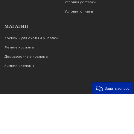
Условия доставки
Условия оплаты
МАГАЗИН
Костюмы для охоты и рыбалки
Летние костюмы
Демисезонные костюмы
Зимние костюмы
Задать вопрос
Возникли вопросы?
00
00
Звоните с 9
до 22
, без выходных
+7 903 187 53 33
info@tor77.ru