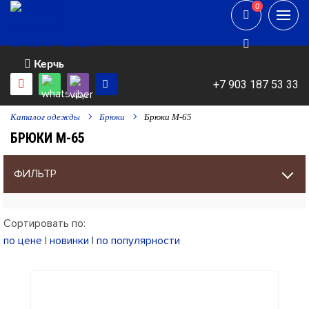
0
0
Керчь
+7 903 187 53 33
Каталог одежды
Брюки
Брюки М-65
БРЮКИ М-65
ФИЛЬТР
Сортировать по:
по цене
|
новинки
|
по популярности