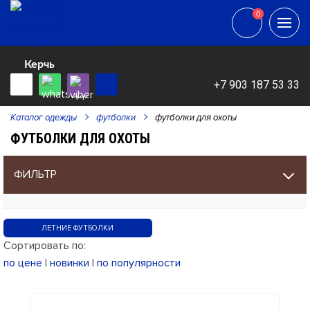
0
0
Керчь
+7 903 187 53 33
Каталог одежды
футболки
футболки для охоты
ФУТБОЛКИ ДЛЯ ОХОТЫ
ФИЛЬТР
ЛЕТНИЕ ФУТБОЛКИ
Сортировать по:
по цене
|
новинки
|
по популярности