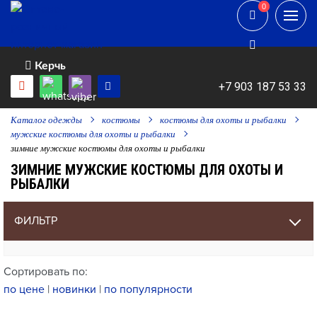
0
0
Керчь
+7 903 187 53 33
Каталог одежды
костюмы
костюмы для охоты и рыбалки
мужские костюмы для охоты и рыбалки
зимние мужские костюмы для охоты и рыбалки
ЗИМНИЕ МУЖСКИЕ КОСТЮМЫ ДЛЯ ОХОТЫ И
РЫБАЛКИ
ФИЛЬТР
Сортировать по:
по цене
|
новинки
|
по популярности