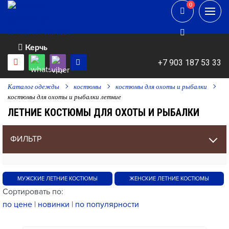
0
0
Керчь
+7 903 187 53 33
Каталог одежды
костюмы
костюмы для охоты и рыбалки
костюмы для охоты и рыбалки летние
ЛЕТНИЕ КОСТЮМЫ ДЛЯ ОХОТЫ И РЫБАЛКИ
ФИЛЬТР
МУЖСКИЕ ЛЕТНИЕ КОСТЮМЫ
ЖЕНСКИЕ ЛЕТНИЕ КОСТЮМЫ
Сортировать по:
по цене
|
новинки
|
по популярности