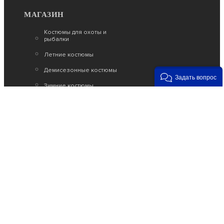
МАГАЗИН
Костюмы для охоты и
рыбалки
Летние костюмы
Демисезонные костюмы
Задать вопрос
Зимние костюмы
Возникли вопросы?
00
00
Звоните с 9
до 22
, без выходных
+7 903 187 53 33
info@tor77.ru