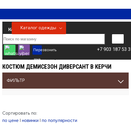
Каталог одежды
Керчь
+7 903 187 53 
Перезвонить
Каталог одежды
костюмы
Костюм
Костюм Демисезон Диверсант
мне
КОСТЮМ ДЕМИСЕЗОН ДИВЕРСАНТ В КЕРЧИ
ФИЛЬТР
Сортировать по:
по цене
|
новинки
|
по популярности