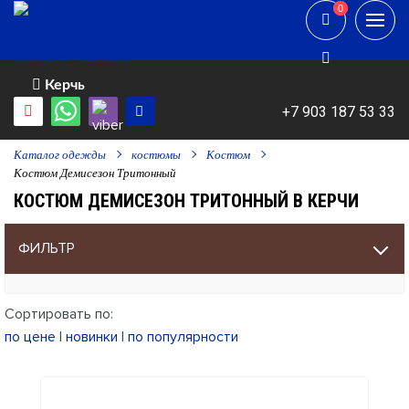
0
0
Керчь
+7 903 187 53 33
Каталог одежды
костюмы
Костюм
Костюм Демисезон Тритонный
КОСТЮМ ДЕМИСЕЗОН ТРИТОННЫЙ В КЕРЧИ
ФИЛЬТР
Сортировать по:
по цене
|
новинки
|
по популярности