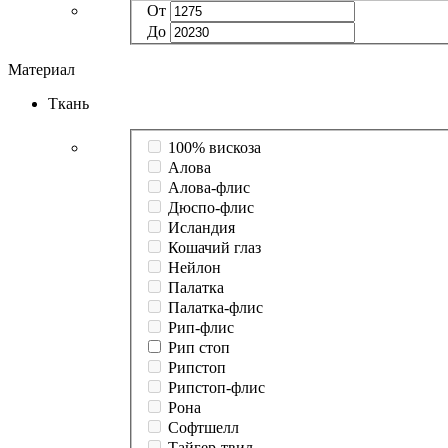
От
До
Материал
Ткань
100% вискоза
Алова
Алова-флис
Дюспо-флис
Исландия
Кошачий глаз
Нейлон
Палатка
Палатка-флис
Рип-флис
Рип стоп
Рипстоп
Рипстоп-флис
Рона
Софтшелл
Тайгер-твил