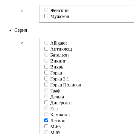
Женский
Мужской
Серия
Alligator
Антиклещ
Батальон
Викинг
Вихрь
Горка
Горка 3.1
Горка Полигон
Граф
Дельта
Диверсант
Ева
Камчатка
Легион
М-65
М 65