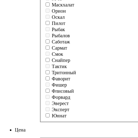
Маскхалат
Орион
Оскал
Пилот
Рыбак
Рыбалов
Саботаж
Сармат
Смок
Снайпер
Тактик
Тритонный
Фаворит
Фишер
Флисовый
Форвард
Эверест
Эксперт
Юннат
Цена