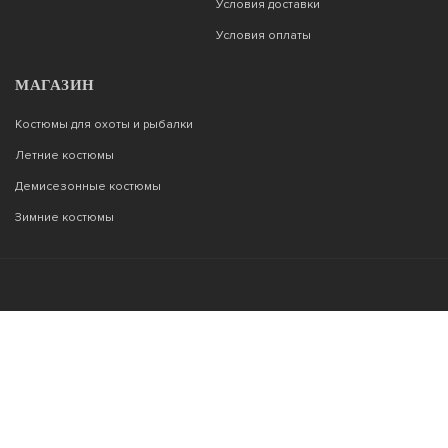
Условия доставки
Условия оплаты
МАГАЗИН
Костюмы для охоты и рыбалки
Летние костюмы
Демисезонные костюмы
Зимние костюмы
Возникли вопросы?
00
00
Звоните с 9
до 22
, без выходных
+7 903 187 53 33
info@tor77.ru