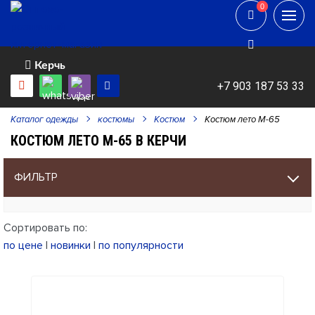
0
0
Керчь
+7 903 187 53 33
Каталог одежды
костюмы
Костюм
Костюм лето М-65
КОСТЮМ ЛЕТО М-65 В КЕРЧИ
ФИЛЬТР
Сортировать по:
по цене
|
новинки
|
по популярности