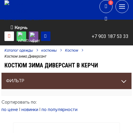
0
0
Керчь
+7 903 187 53 33
Каталог одежды
костюмы
Костюм
Костюм зима Диверсант
КОСТЮМ ЗИМА ДИВЕРСАНТ В КЕРЧИ
ФИЛЬТР
Сортировать по:
по цене
|
новинки
|
по популярности