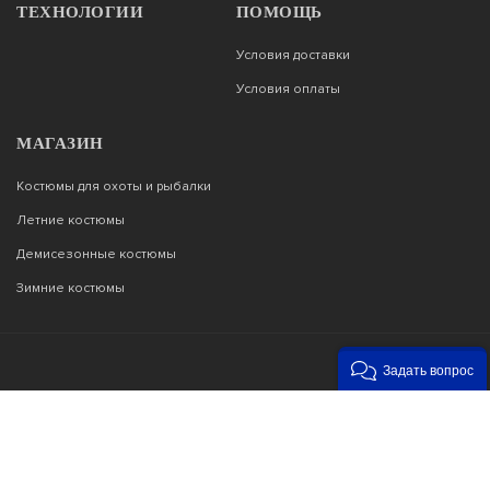
ТЕХНОЛОГИИ
ПОМОЩЬ
Условия доставки
Условия оплаты
МАГАЗИН
Костюмы для охоты и рыбалки
Летние костюмы
Демисезонные костюмы
Зимние костюмы
Задать вопрос
Возникли вопросы?
00
00
Звоните с 9
до 22
, без выходных
+7 903 187 53 33
info@tor77.ru