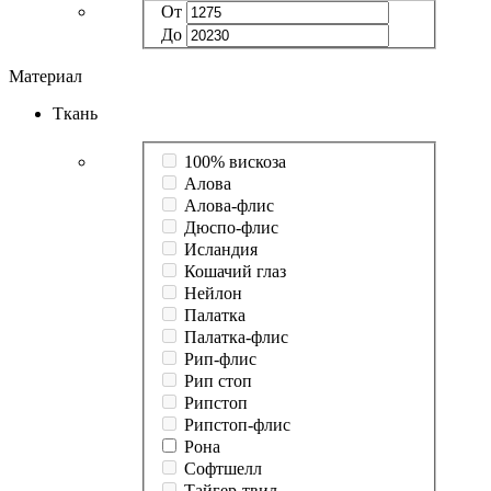
От
До
Материал
Ткань
100% вискоза
Алова
Алова-флис
Дюспо-флис
Исландия
Кошачий глаз
Нейлон
Палатка
Палатка-флис
Рип-флис
Рип стоп
Рипстоп
Рипстоп-флис
Рона
Софтшелл
Тайгер-твил