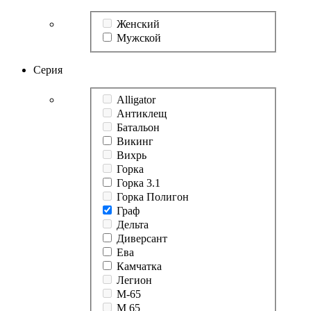
Женский
Мужской
Серия
Alligator
Антиклещ
Батальон
Викинг
Вихрь
Горка
Горка 3.1
Горка Полигон
Граф
Дельта
Диверсант
Ева
Камчатка
Легион
М-65
М 65