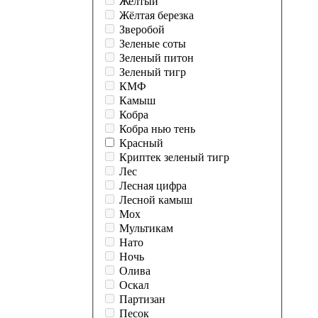
Желтый
Жёлтая березка
Зверобой
Зеленые соты
Зеленый питон
Зеленый тигр
КМФ
Камыш
Кобра
Кобра нью тень
Красный
Криптек зеленый тигр
Лес
Лесная цифра
Лесной камыш
Мох
Мультикам
Нато
Ночь
Олива
Оскал
Партизан
Песок