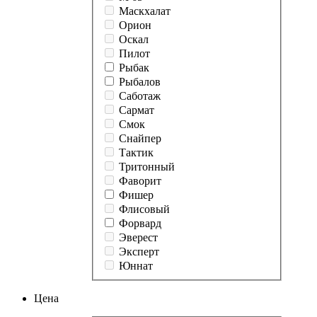
Маскхалат
Орион
Оскал
Пилот
Рыбак
Рыбалов
Саботаж
Сармат
Смок
Снайпер
Тактик
Тритонный
Фаворит
Фишер
Флисовый
Форвард
Эверест
Эксперт
Юннат
Цена