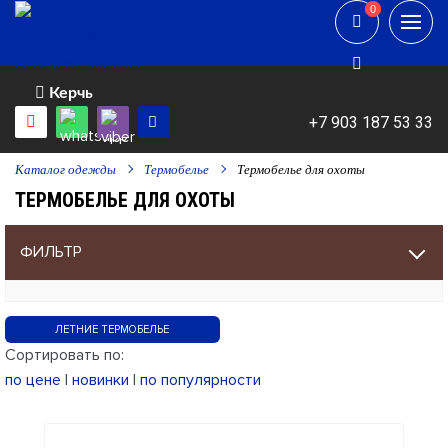
0
0
Керчь
+7 903 187 53 33
Каталог одежды
Термобелье
Термобелье для охоты
ТЕРМОБЕЛЬЕ ДЛЯ ОХОТЫ
ФИЛЬТР
ЛЕТНИЕ ТЕРМОБЕЛЬЕ
Сортировать по:
по цене
|
новинки
|
по популярности