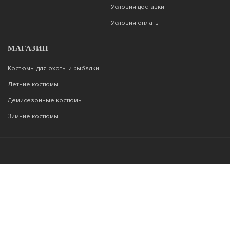
Условия доставки
Условия оплаты
МАГАЗИН
Костюмы для охоты и рыбалки
Летние костюмы
Демисезонные костюмы
Зимние костюмы
Возникли вопросы?
00
00
Звоните с 9
до 22
, без выходных
+7 903 187 53 33
info@tor77.ru