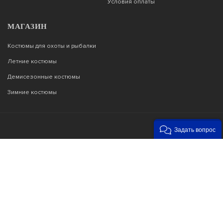
Условия оплаты
МАГАЗИН
Костюмы для охоты и рыбалки
Летние костюмы
Демисезонные костюмы
Зимние костюмы
Задать вопрос
Возникли вопросы?
00
00
Звоните с 9
до 22
, без выходных
+7 903 187 53 33
info@tor77.ru