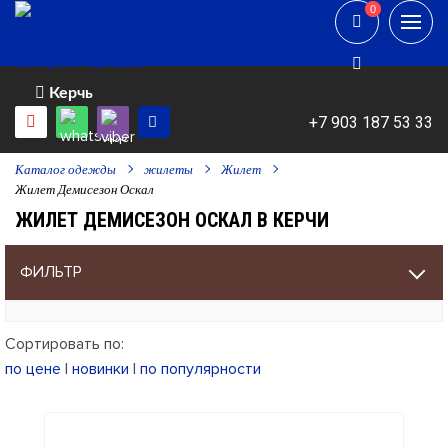
0
0
Керчь
+7 903 187 53 33
Каталог одежды
жилеты
Жилет
Жилет Демисезон Оскал
ЖИЛЕТ ДЕМИСЕЗОН ОСКАЛ В КЕРЧИ
ФИЛЬТР
Сортировать по:
по цене
|
новинки
|
по популярности