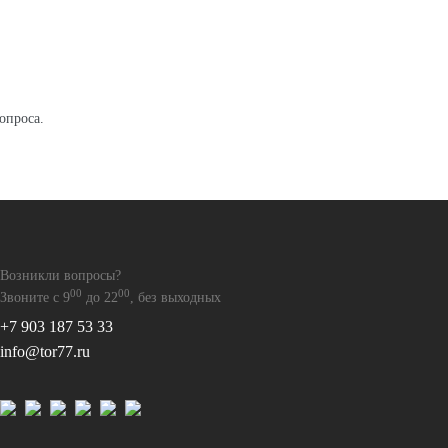
опроса.
Возникли вопросы?
00
00
Звоните с 9
до 22
, без выходных
+7 903 187 53 33
info@tor77.ru