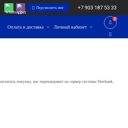
+7 903 187 53 33
Перезвонить мне
0
0
Оплата и доставка
Личный кабинет
оплатить покупку, вас перенаправит на сервер системы Sberbank,