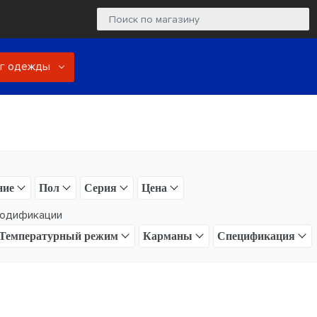
ог одежды
ние
Пол
Серия
Цена
одификации
Температурный режим
Карманы
Спецификация