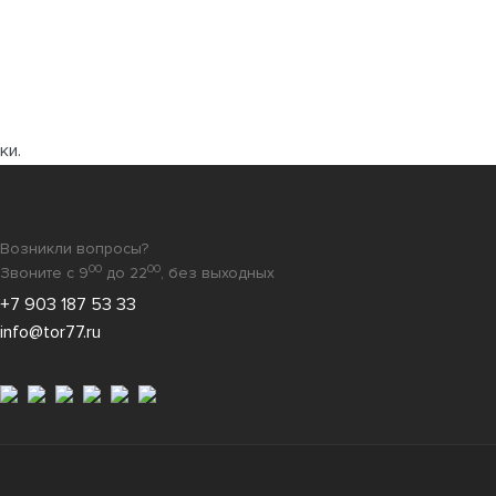
ки.
Возникли вопросы?
00
00
Звоните с 9
до 22
, без выходных
+7 903 187 53 33
info@tor77.ru